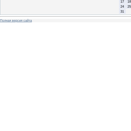
17
18
24
25
31
Полная версия сайта