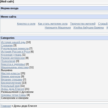
[
Мой сайт
]
Форма входа
Меню сайта
Коротко о селе
Как стать жителем села
Творчество жителей
Старый
Напишите Машеньке
Изобка бабушки Бажены
К
Categories
История нашей еды
[10]
Словарик
[3]
Рукодельные ремесла
[7]
История России и Руси
[6]
Кухонная утварь
[1]
Разное-интересное
[8]
Психология
[3]
Красота и здоровье
[2]
Машенькины крестики
[11]
Вышивка
Мастер-классы
[25]
Вяжем крючком
[9]
Вязание спицами
[7]
Бисероплетение
[13]
Кукольный мир
[11]
Думы деда Елисея
[21]
Размышления о духовном
Хоромы тетки Симы
[4]
Симороним и юморим
Главная
»
Думы деда Елисея