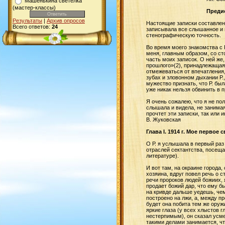
Машенькина светелка
(мастер-классы)
Преди
Результаты
|
Архив опросов
Настоящие записки составлен
Всего ответов:
24
записывала все слышанное и в
стенографическую точность.
Во время моего знакомства с 
меня, главным образом, со ст
часть моих записок. О ней же
прошлого»(2), принадлежащая 
отмежеваться от впечатления,
зубах и зловонном дыхании Р.
мужество признать, что Р. был
уже никак нельзя обвинить в п
Я очень сожалею, что я не пол
слышала и видела, не занимая
прочтет эти записки, так или
В. Жуковская
Глава I. 1914 г. Мое первое
О Р. я услышала в первый раз
отраслей сектантства, посеща
литературе).
И вот там, на окраине города
хозяина, вдруг повел речь о 
речи пророков людей божиих, я
продает божий дар, что ему б
на кривде дальше уедешь, чем
построено на лжи, а, между пр
будет она побита тем же оруж
яркие глаза (у всех хлыстов 
нестерпимым), он сказал усмех
такими делами занимается, чт