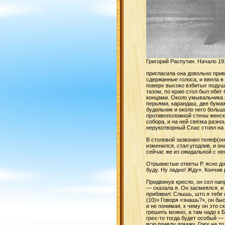
Григорий Распутин. Начало 191
пригласила она довольно при
сдержанные голоса, и ввела в
поверх высоко взбитых подуш
тазом, по краю стол был обит
концами. Около умывальника п
перьями, карандаш, две бумаж
будильник и около него больш
противоположной стены женски
собора, и на ней связка разно
нерукотворный Спас стоял на о
В столовой зазвонил телеф(он
изменился, стал угодлив, и о
сейчас же из ожидальной с не
Отрывистые ответы Р. ясно до
буду. Ну ладно! Жду». Кончив
Придвинув кресло, он сел нап
— сказала я. Он засмеялся, и 
прибавил: Слышь, што я тебе 
(10)» Говоря «знашь?», он бы
и не понимая, к чему он это 
грешить можно, а там надо к 
грех-то тогда будет особый —
всю правду докажу. Грех на т