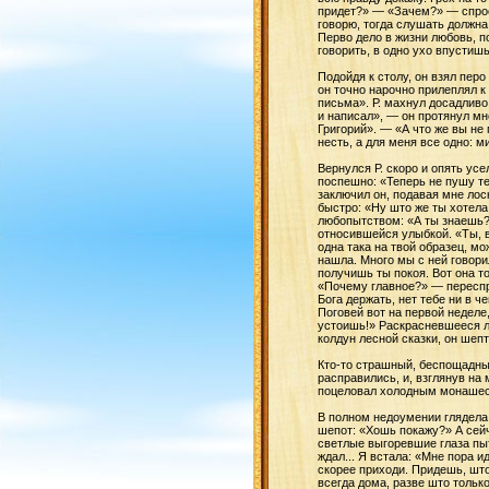
придет?» — «Зачем?» — спроси
говорю, тогда слушать должна,
Перво дело в жизни любовь, п
говорить, в одно ухо впустиш
Подойдя к столу, он взял перо
он точно нарочно прилеплял к
письма». Р. махнул досадливо 
и написал», — он протянул м
Григорий». — «А что же вы не
несть, а для меня все одно: м
Вернулся Р. скоро и опять усе
поспешно: «Теперь не пушу те
заключил он, подавая мне лос
быстро: «Ну што же ты хотела
любопытством: «А ты знаешь?»
относившейся улыбкой. «Ты, ве
одна така на твой образец, мо
нашла. Много мы с ней говорил
получишь ты покоя. Вот она то
«Почему главное?» — переспрос
Бога держать, нет тебе ни в ч
Поговей вот на первой неделе, 
устоишь!» Раскрасневшееся ли
колдун лесной сказки, он ше
Кто-то страшный, беспощадный
расправились, и, взглянув на
поцеловал холодным монашес
В полном недоумении глядела 
шепот: «Хошь покажу?» А сейч
светлые выгоревшие глаза пыт
ждал... Я встала: «Мне пора и
скорее приходи. Придешь, што
всегда дома, разве што тольк