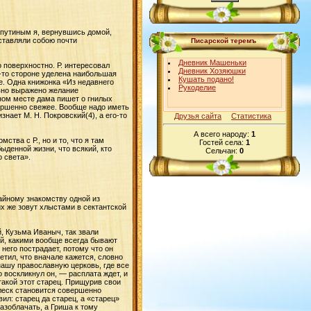
зарядки телефона
Скульптурный текстиль. Урок
спутиным я, вернувшись домой,
девятый. Гусли
дставляли собою почти
Писарской теремъ
Скульптурный текстиль. Урок
Дневник Машеньки
восьмой. Макияж и мелкие
 поверхностно. Р. интересовал
Дневник Хозяюшки
доделки
й-то стороне уделена наибольшая
Кушать подано!
е. Одна книжонка «Из недавнего
Рукоделие
явно выражено желание
Скульптурный текстиль. Урок
дном месте дама пишет о гнилых
седьмой. Лапти, онучи
овершенно свежее. Вообще надо иметь
нает М. Н. Покровский(4), а его-то
Друзья сайта
Статистика
Скульптурный текстиль. Урок
шестой. Шьем портки
А всего народу:
1
ства с Р., но и то, что я там
Гостей села:
1
ыденной жизни, что всякий, кто
Скульптурный текстиль. Урок
Сельчан:
0
 света».
пятый. Шьем рубашку
Беззубик по МК от Меджик
Котишка-сердечко
чайному знакомству одной из
Реставрация старого стула
их же зовут хлыстами в сектантской
Гроздь смородины из бусинок и
ниток
, Кузьма Иваныч, так звали
Ода салу
ой, какими вообще всегда бывают
 него пострадает, потому что он
етил, что вначале кажется, словно
Творчество жителей
нашу православную церковь, где все
о воскликнул он, — расплата ждет, и
Плов по-фергански
такой этот старец. Прищурив свои
блеск становится совершенно
Жакет, вязаный двойной
ил: старец да старец, а «старец»
ракушкой
азоблачать, а Гриша к тому