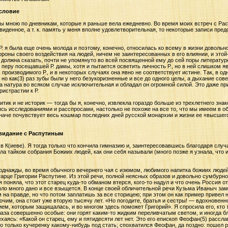
словие
ы мною по дневникам, которые я раньше вела ежедневно. Во время моих встреч с Ра
иденное, а т. к. память у меня вполне удовлетворительная, то некоторые записи пре
Р. я была еще очень молода и поэтому, конечно, относилась ко всему в жизни довольно
ороны своего воздействия на людей, ничем не заинтересованных в его влиянии, и это
, должна сказать, почти не упомянуто во всей посвященной ему до сей поры литератур
перу посещавшей Р. дамы, хотя и пытается осветить личность Р., но в ней слишком 
 производимого Р., и в некоторых случаях она явно не соответствует истине. Так, в о
, но как(3) раз зубы были у него безукоризненные и все до одного целы, а дыхание с
а натура во всяком случае исключительная и обладал он огромной силой. Это даже приз
ристрастии к Р.
итик и не историк — тогда бы я, конечно, извлекла гораздо больше из трехлетнего знаком
сь исследованиями и расспросами, настолько не похоже на все то, что мы имеем в об
 иначе почувствует весь кошмар последних дней русской монархии и жизни ее «высшего
 свидание с Распутиным
 в К(иеве). Я тогда только что кончила гимназию и, заинтересовавшись благодаря слу
ла тайком собрания Божиих людей, как они себя называли (много позже я узнала, что 
, однажды, во время обычного вечернего чая с изюмом, любимого напитка божиих людей
старце Григории Распутине. Из этой речи, полной неясных образов и довольно сумбурн
 поняла, что этот старец куда-то обманом втерся, кого-то надул и что очень Россия от
ыло много дано и все взыщется. В конце своей обличительной речи Кузьма Иваныч зам
 на правде, но что потом заплатишь за все сторицею; при этом он как пример привел 
очим, она стоит уже вторую тысячу лет. «Но погодите, братья и сестры! — вдохновенн
ием, которым защищалась, и во многом здесь поможет Григорий». Я спросила его, кто 
глаза совершенно особые: они горят каким-то жидким переливчатым светом, и иногда 
аясь: «Какой он старец, ему и пятидесяти лет нет. Это его епископ Феофан(5) расслав
о только кучеренку какому-нибудь под стать; спохватился Феофан, да поздно: пошел р