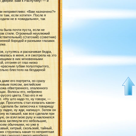
 дверей: Вам к Распутину! — и
ли неприветливо: «Вам назначено?»
е там, если хотите». После я
ходили не в «ожидальню», так
а была почти пуста, если не
овом стиле. Огромный неуклюжий
ствительный) с(татский) с(оветник)
ченной бородой и разными глазами.
пке.
ов, сутулясь и раскачивая бедра,
валась в меня, и я смотрела на это
гающими в них мгновенными
, отгоняя от глаз низко
-красным губам полуоткрытого,
тельно блестело на бездарной
 даже его портрета, но сразу
иновым поясом, английские
кожа обветренного, опаленного
цах. Волосы его, небрежно
усого цвета. Глаз его я не
. «Ну што надо-то, ну говори, —
ди. Проситель стал излагать какое-
се сделала бы записочка к товарищу
у ладно, ну жди, напишу». Затем он
рону вставшей, как все сделали при
ую, он взял мою руку и наклонился
лаза заглянули его небольшие,
всем обычными, но уже в
авый, хитрый, скользкий, тайный,
них струилась какая-то неприятная
згляд смущал самого неробкого