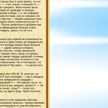
Слушок был в свое время, что он
Спагетти с мясным соусом
он». — «Что значит «темный»?» —
тал говорить. Мало можно было
Открытка к 8 марта
торый он проводит в затворе,
ьшом соборе, т. е. на собрании
ел его враг, или он покорил его
Елочная игрушка своими
ыстовства — общий свальный грех.
руками: цветок из пластиковых
ваныч опять усмехнулся как-то
ложек
». Потом промолчал и добавил как
ним обманщиком больше стало,
лядись, авось что ни то и
ешила при первой же возможности
о пошла к известному исследователю
е, что вообще можно было внешне
 — одной записки которого,
достаточно, чтобы просителя
говорил весь город, но громко
о в самом сердце одурелой столицы,
ением посмотрел на меня и стал
 гибельными. Но я повторила, что
ласился Пругавин, — я сделал все,
фон был 646 46. Я, конечно, не
н Р. был свободен — как я увидала
ильно забившимся сердцем у
ригорий?» — «Я самый и есть, ну
хочется вас увидать: можно?» — «А
е сичас, хошь? — голос его
а, ну ждать буду. Через полчаса
 меня в этом широком светлом
 хищников казались такими жалкими
 выглядывали из-под безобразных