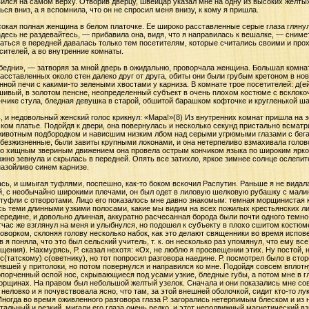
ился на самом верху. Отворив дверцу, швейцар указал мне на одну из высоких желтых
ся вниз, а я вспомнила, что он не спросил меня внизу, к кому я пришла.
сокая полная женщина в белом платочке. Ее широко расставленные серые глаза гляну
здесь не раздевайтесь, — прибавила она, видя, что я направилась к вешалке, — снимет
ваться в передней давалась только тем посетителям, которые считались своими и про
ителей, а во внутренние комнаты.
обедни», — затворяя за мной дверь в ожидальню, проворчала женщина. Большая комнат
расставленных около стен далеко друг от друга, обиты они были грубым кретоном в н
ной печи с какими-то зелеными хвостами у карниза. В комнате трое посетителей: д(ей
шивый, в золотом пенсне, неопределенный субъект в очень плохом костюме с всклоко
ончике стула, бледная девушка в старой, обшитой барашком кофточке и кругленькой ша
, и недовольный женский голос крикнул: «Мара!»(8) Из внутренних комнат пришла на з
ком платье. Подойдя к двери, она повернулась и несколько секунд пристально всматри
 животным подбородком и нависшим низким лбом над серыми угрюмыми глазами с бе
 безжизненные, были завиты крупными локонами, и она нетерпеливо взмахивала головой
то хищным звериным движением она провела острым кончиком языка по широким ярко
ожно зевнула и скрылась в передней. Опять все затихло, яркое зимнее солнце ослепи
назойливо синем карнизе.
сь, и шмыгая туфлями, поспешно, как-то боком вскочил Распутин. Раньше я не видала
ый, с необычайно широкими плечами, он был одет в лиловую шелковую рубашку с мал
туфли с отворотами. Лицо его показалось мне давно знакомым: темная морщинистая 
сь теми длинными узкими полосами, какие мы видим на всех пожилых крестьянских ли
редине, и довольно длинная, аккуратно расчесанная борода были почти одного темно-р
отчас же взглянул на меня и улыбнулся, но подошел к субъекту в плохо сшитом костюме
оворком, склоняя голову несколько набок, как это делают священники во время испове
ов я поняла, что это был сельский учитель, т. к. он несколько раз упомянул, что ему в
щения). Нахмурясь, Р. сказал нехотя: «Ох, не люблю я просвещении этих. Ну постой, н
(татскому) с(оветнику), но тот попросил разговора наедине. Р. посмотрел было в сто
оявшей у притолоки, но потом повернулся и направился ко мне. Подойдя совсем вплотн
опорченный оспой нос, скрывающиеся под усами узкие, бледные губы, а потом мне в г
морщинах. На правом был небольшой желтый узелок. Сначала и они показались мне со
еловко и я почувствовала ясно, что там, за этой внешней оболочкой, сидит кто-то лук
ногда во время оживленного разговора глаза Р. загорались нетерпимым блеском и из 
стальный и резкий, мигали его глаза очень редко, и этот неподвижный магнетический в