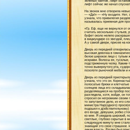
зеленых бантов. Лифт останов
лифт сейчас же начал спускать
На звонок мне отворила невы
— «Да!» — «Ну входите. Нет, 
узнала, что привилегия разде
называлась приемная для прос
«Гр. Еф. еще не вернулся от 
считать нескольких стульев, 
буфет около нелепо раскрашен
в вицмундире со звездой, пле
А у самой двери, присев на к
Дверь из передней отворилась
высокая девочка в гимназичес
белое широкое лицо с тупым
искрами. Волосы ее, тусклые,
подстриженную челку. Каким-
точно вывернутого рта, судор
позолоте рыночной мебели и 
Дверь из передней приоткрыла
узнала, что это он. Коренаст
полосатые брюки и клетчатые 
солнцем лица его складывала
разделяющиеся на пробор посе
разглядела, хотя, войдя, он т
спросил он негромким своим г
то запутанное дело, из его сл
министра Нар(одного) просв(е
подошел к д(ействительному) с
его входе, девушки, робко ст
ко мне. Я увидала широкий, п
светлые, глубоко скрытые в 
следующую минуту мне стало н
знающий это свое страшное. И
дикая власть. Взгляд был при