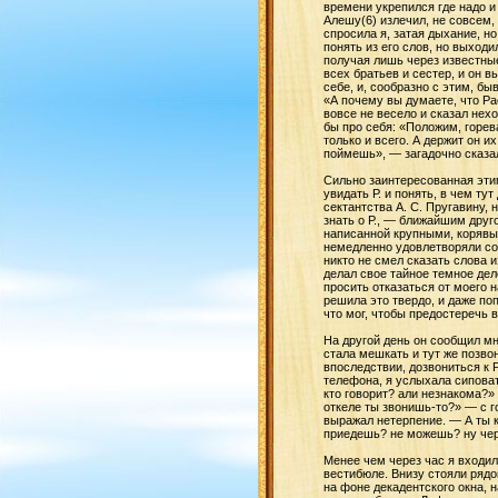
времени укрепился где надо и
Алешу(6) излечил, не совсем,
спросила я, затая дыхание, н
понять из его слов, но выходи
получая лишь через известные
всех братьев и сестер, и он 
себе, и, сообразно с этим, б
«А почему вы думаете, что Р
вовсе не весело и сказал нех
бы про себя: «Положим, горев
только и всего. А держит он и
поймешь», — загадочно сказал
Сильно заинтересованная эти
увидать Р. и понять, в чем ту
сектантства А. С. Пругавину,
знать о Р., — ближайшим друг
написанной крупными, корявым
немедленно удовлетворяли сог
никто не смел сказать слова 
делал свое тайное темное дел
просить отказаться от моего н
решила это твердо, и даже по
что мог, чтобы предостеречь 
На другой день он сообщил мне
стала мешкать и тут же позво
впоследствии, дозвониться к Р
телефона, я услыхала сипова
кто говорит? али незнакома?»
откеле ты звонишь-то?» — с г
выражал нетерпение. — А ты к
приедешь? не можешь? ну чер
Менее чем через час я входил
вестибюле. Внизу стояли ряд
на фоне декадентского окна, 