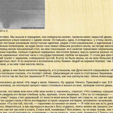
0-х гг.
ветливо. Мы вышли в переднюю, она повернула налево, провела мимо закрытой двери,
 длинную узкую комнату с одним окном. Оставшись одна, я огляделась: у стены около 
ек пестрым шелковым лоскутчатым одеялом, рядом стоял умывальник, с вделанным 
 белым коленкором, на краю около таза лежал обмылок розового мыла, на гвозде висе
еред окном письменный стол, на нем плохонькая, вся залитая чернилами чернильниц
ные коробки, полные отдельно нарванных листочков бумаги, масса записок разных п
ие карманные золотые часы с госуд(арственным) гербом на крышке. У стола два кресл
й туалет с зеркалом, совершенно пустой. В углу не было иконы, но на окне большая
цветных лент. И по аналогии я вспомнила хатку божиих людей на окраине К(иева): там т
кне, и на нем тоже висели ленты...
), дверь в нее была неплотно прикрыта, и я услышала, как Дуня нехотя спрашивала: «
на поспешно сказала, что позовет сейчас. Шмыгающие ее шаги в стоптанных башмаках
ю почти так же быстро зашмыгал Р. Я слышала, как она шепнула ему: «Анна Александр
носились до меня: «Ну люди у меня. Немного. Ну здоров. Ничего. Приезжай к чаю. В 6 
 разговор, он поспешно прошел через столовую и вошел ко мне, затворив плотно дверь
ротив, поставив мои ноги себе меж колен и, наклонясь, спросил: «Что скажешь хорош
я увидала его белые хлебные зубы, крепкие, точно звериные. «Это ты-то говоришь! — и
скажу? знашь стих церковный: от юности моея мнози борют мя страсти, но сам мя зас
стро щурил глаза и бегло взглядывал острым хищным взглядом, мгновенно гаснувшим.
сказал. «Ты постой, постой, — торопливо остановил он меня. — Я тебе все как есть до
Богу оборотиться, а как научишься мысли к Богу отдавать, опять можно им грешить (он
 но сам мя заступи и спаси, Спасе мой, понимашь? Все можно, ты не верь попам, они г
о и дан, штоб раскаяться, а покаяние — душе радость, телу сила, понимашь? Знашь шт