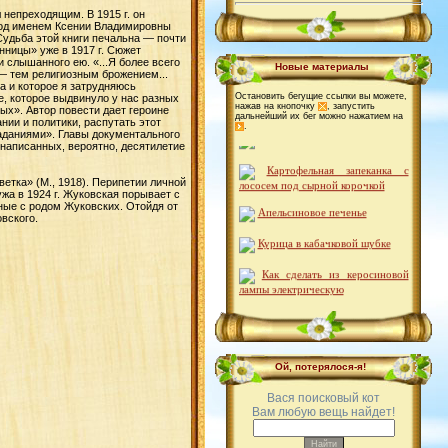
непреходящим. В 1915 г. он
под именем Ксении Владимировны
Судьба этой книги печальна — почти
нницы» уже в 1917 г. Сюжет
 слышанного ею. «...Я более всего
Новые материалы
— тем религиозным брожением...
а и которое я затрудняюсь
Остановить бегущие ссылки вы можете,
, которое выдвинуло у нас разных
нажав на кнопочку
, запустить
х». Автор повести дает героине
дальнейший их бег можно нажатием на
Волосы из атласных лент
нии и политики, распутать этот
.
аданиями». Главы документального
написанных, вероятно, десятилетие
Картофельная запеканка с
лососем под сырной корочкой
етка» (М., 1918). Перипетии личной
Апельсиновое печенье
ужа в 1924 г. Жуковская порывает с
нные с родом Жуковских. Отойдя от
вского.
Курица в кабачковой шубке
Как сделать из керосиновой
лампы электрическую
Обновляем абажур
Реанимируем старый парик
Реставрация часов с кукушкой
Ой, потерялося-я!
Как сделать трехслойную
Вася поисковый кот
салфетку для декупажа из простой
Вам любую вещь найдет!
салфетки
Приспособление для удобной