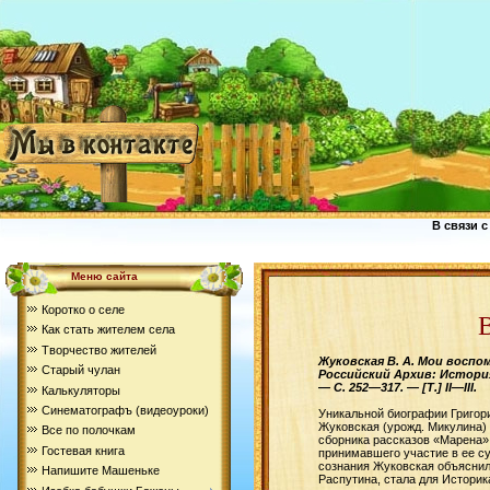
В связи с
Меню сайта
Коротко о селе
Как стать жителем села
Творчество жителей
Жуковская В. А. Мои воспом
Старый чулан
Российский Архив: История
— С. 252—317. — [Т.] II—III.
Калькуляторы
Синематографъ (видеоуроки)
Уникальной биографии Григор
Жуковская (урожд. Микулина)
Все по полочкам
сборника рассказов «Марена» 
Гостевая книга
принимавшего участие в ее су
сознания Жуковская объяснил
Напишите Машеньке
Распутина, стала для Истори