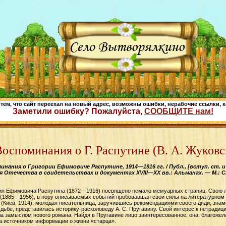
 тем, что сайт переехал на новый адрес, возможны ошибки, нерабочие ссылки, к
Заметили ошибку? Пожалуйста,
СООБЩИТЕ нам!
Воспоминания о Г. Распутине (В. А. Жуковс
инания о Григории Ефимовиче Распутине, 1914—1916 гг. / Публ., [вступ. ст. и
 Отечества в свидетельствах и документах XVIII—XX вв.: Альманах. — М.: Ст
ия Ефимовича Распутина (1872—1916) посвящено немало мемуарных страниц. Свою л
 (1885—1956), в пору описываемых событий пробовавшая свои силы на литературном
(Киев, 1914), молодая писательница, заручившись рекомендациями своего дяди, знаме
дьбе, представилась историку-расколоведу А. С. Пругавину. Свой интерес к нетради
а замыслом нового романа. Найдя в Пругавине лицо заинтересованное, она, благожел
ка источником информации о жизни «старца».