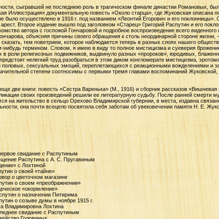
ности, сыгравшей не последнюю роль в трагическом финале династии Романовых, был 
кая Иллюстрация» документальную повесть «Около старца», где Жуковская описана 
е было осуществлено в 1916 г. под названием «Леонтий Егорович и его поклонницы». 
 арест. Второе издание вышло под заголовком «Старец» Григорий Распутин и его покло
комство автора с госпожой Гончаровой и подробное воспроизведение всего виденного и
ончарова, объясняя причины своего обращения к столь неординарной стороне жизни, 
т сказать, тем поветрием, которое наблюдается теперь в разных слоях нашего обществ
-нибудь термином. Словом, я имею в виду то полное мистицизма и суеверия брожение
 в роли религиозных подвижников, выдвинуло разных «пророков», юродивых, блаженны
редстоит нелегкий труд разобраться в этом диком конгломерате мистицизма, эротома
и половых, сексуальных эмоций, переплетающихся с реакционными вожделениями и з
начительной степени соотносимы с первыми тремя главами воспоминаний Жуковской, 
ще две книги: повесть «Сестра Варенька» (М., 1916) и сборник рассказов «Вишневая в
публикации своих произведений решили ее литературную судьбу. После ранней смерти м
тся на жительство в сельцо Орехово Владимирской губернии, в места, издавна связа
ьности, она почти всецело посвятила себя заботам об увековечении памяти Н. Е. Жуко
 первое свидание с Распутиным
сещение Распутина с А. С. Пругавиным
адение» с Лохтиной
спутин о своей «тайне»
говор о цветочном магазине
спутин о своем «преображнении»
тарческое «окормление»
Распутин о назначении Питирима
спутин о созыве думы в ноябре 1915 г.
га Владимировна Лохтина
следнее свидание с Распутиным
емейство Головиных