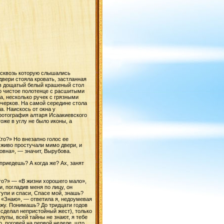
 сквозь которую слышались
двери стояла кровать, застланная
в дощатый белый крашеный стол
ло чистое полотенце с расшитыми
а, несколько ручек с грязными
очерков. На самой середине стола
а. Наискось от окна у
 фотография алтаря Исаакиевского
оже в углу не было иконы, а
Кто?» Но внезапно голос ее
 живо простучали мимо двери, и
овна», — значит, Вырубова.
приедешь? А когда же? Ах, занят
.
его?» — «В жизни хорошего мало»,
, погладив меня по лицу, он
тупи и спаси, Спасе мой, знашь?
 «Знаю», — ответила я, недоумевая
кажу. Понимашь? До тридцати годов
 сделал непристойный жест), только
лупы, всей тайны не знают, я тебе
о, поговей на первой неделе, што