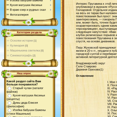
Изобка бабушки Бажены
Интерес Пругавина к этой лич
Кухня матушки Аксиньи
опубликовал в журнале «Русс
В краю озер и рудных скал
Гончаровой. Отдельное издани
на весь ее тираж был наложен
Фотогаллерея
повествования был прост: зна
заинтересована, — говорила Г
или, может быть, точнее буде
охарактеризовать одним каким
«прозорливцев», выступающих
следующее напутствие: «Вам п
Категории раздела
клубок религиозных порывов 
повествования Пругавина в з
Осколки истории
[1]
спустя, на основе дневников.
Кулинария
[0]
Перу Жуковской принадлежат е
Машенькина светелка
жизни в 20-х гг., неудачи в 
[0]
городской суетой и перебирае
Синематографъ
[2]
активной литературной деятел
Влад(имирский) округ
Село Ставрово
Деревня Орехово(1)
Наш опрос
Оглавление
Какой раздел сайта Вам
I. Мое
больше понравился?
II. По
Старый чулан (каталог
III. «Р
IV. Ра
файлов)
V. Раз
Кухня матушки Аксиньи
VI. Ра
(рецепты)
VII. С
Думы деда Елисея
VIII. 
(философия)
IX. Ра
Изобка бабушки Бажены
X. Оль
XI. По
(стихи Машеньки)
XII. С