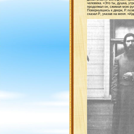
человека. «Это ты, душка, у
продолжал он, сжимая мою руку
Повернувшись к двери, Р. поз
сказал Р., указав на меня. «И