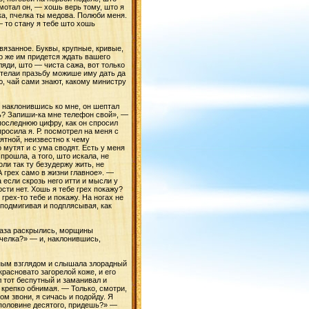
мотал он, — хошь верь тому, што я
ька, пчелка ты медова. Полюби меня.
 то стану я тебе што хошь
ивязанное. Буквы, крупные, кривые,
го же им придется ждать вашего
ляди, што — чиста сажа, вот только
стелаи празьбу можише иму дать да
ю, чай сами знают, какому министру
к, наклонившись ко мне, он шептал
шь? Запиши-ка мне телефон свой», —
 последнюю цифру, как он спросил
росила я. Р. посмотрел на меня с
ятной, неизвестно к чему
о мутят и с ума сводят. Есть у меня
прошла, а того, што искала, не
оли так ту безудержу жить, не
 А грех само в жизни главное». —
 если скрозь него итти и мысли у
ости нет. Хошь я тебе грех покажу?
 грех-то тебе и покажу. На ногах не
подмигивая и подплясывая, как
глаза раскрылись, морщины
пчелка?» — и, наклонившись,
ашным взглядом и слышала злорадный
асновато загорелой коже, и его
л тот беспутный и заманивал и
и крепко обнимая. — Только, смотри,
м звони, я сичась и подойду. Я
 половине десятого, придешь?» —