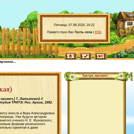
Пятница, 07.08.2026, 18:22
Приветствую Вас
Гость села
|
RSS
артинки...
Тук-тук, пустите!
кая)
 примеч.] Т. Латыповой //
удия ТРИТЭ: Рос. Архив, 1992.
епту внесла и Вера Александровна
 поприще. Уже будучи автором
нитого ученого Н. Е. Жуковского,
ционным формам религиозного
ательно принятая в доме