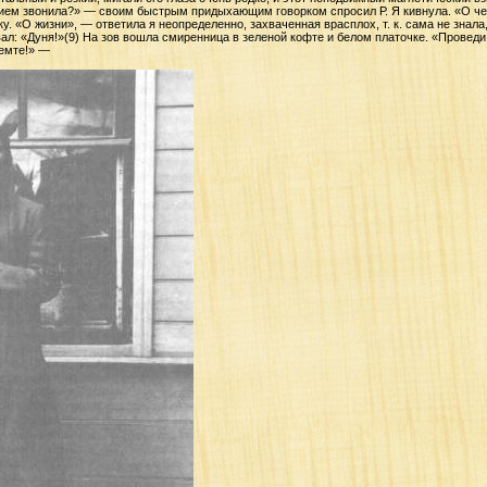
трием звонила?» — своим быстрым придыхающим говорком спросил Р. Я кивнула. «О ч
. «О жизни», — ответила я неопределенно, захваченная врасплох, т. к. сама не знала, 
вал: «Дуня!»(9) На зов вошла смиренница в зеленой кофте и белом платочке. «Провед
демте!» —