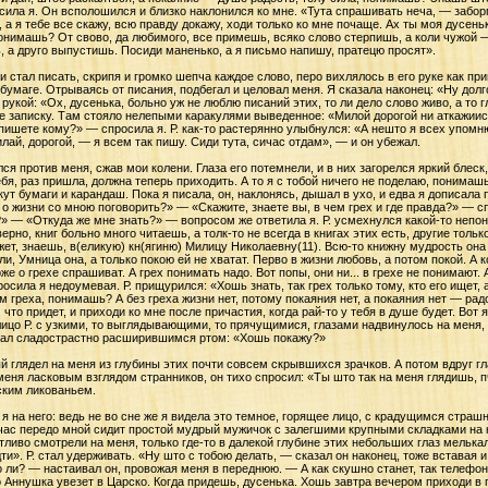
ла я. Он всполошился и близко наклонился ко мне. «Тута спрашивать неча, — забор
 а я тебе все скажу, всю правду докажу, ходи только ко мне почаще. Ах ты моя дусен
онимашь? От свово, да любимого, все примешь, всяко слово стерпишь, а коли чужой —
ь, а друго выпустишь. Посиди маненько, а я письмо напишу, пратецю просят».
 и стал писать, скрипя и громко шепча каждое слово, перо вихлялось в его руке как пр
 бумаге. Отрываясь от писания, подбегал и целовал меня. Я сказала наконец: «Ну дол
рукой: «Ох, дусенька, больно уж не люблю писаний этих, то ли дело слово живо, а то г
не записку. Там стояло нелепыми каракулями выведенное: «Милой дорогой ни аткажии
 пишете кому?» — спросила я. Р. как-то растерянно улыбнулся: «А нешто я всех упомн
илай, дорогой, — я всем так пишу. Сиди тута, сичас отдам», — и он убежал.
лся против меня, сжав мои колени. Глаза его потемнели, и в них загорелся яркий блес
бя, раз пришла, должна теперь приходить. А то я с тобой ничего не поделаю, понима
кут бумаги и карандаш. Пока я писала, он, наклонясь, дышал в ухо, и едва я дописала
 о жизни со мною поговорить?» — «Скажите, знаете вы, в чем грех и где правда?» — сп
 — «Откуда же мне знать?» — вопросом же ответила я. Р. усмехнулся какой-то непон
рно, книг больно много читаешь, а толк-то не всегда в книгах этих есть, другие тольк
жет, знаешь, в(еликую) кн(ягиню) Милицу Николаевну(11). Всю-то книжну мудрость она 
и, Умница она, а только покою ей не хватат. Перво в жизни любовь, а потом покой. А к
же о грехе спрашиват. А грех понимать надо. Вот попы, они ни... в грехе не понимают.
ила я недоумевая. Р. прищурился: «Хошь знать, так грех только тому, кто его ищет, а
ем греха, понимашь? А без греха жизни нет, потому покаяния нет, а покаяния нет — рад
что придет, и приходи ко мне после причастия, когда рай-то у тебя в душе будет. Вот я
цо Р. с узкими, то выглядывающими, то прячущимися, глазами надвинулось на меня, 
птал сладострастно расширившимся ртом: «Хошь покажу?»
 глядел на меня из глубины этих почти совсем скрывшихся зрачков. А потом вдруг 
 меня ласковым взглядом странников, он тихо спросил: «Ты што так на меня глядишь, 
ким ликованьем.
я на него: ведь не во сне же я видела это темное, горящее лицо, с крадущимся стр
ас передо мной сидит простой мудрый мужичок с залегшими крупными складками на кр
ливо смотрели на меня, только где-то в далекой глубине этих небольших глаз мелька
дти». Р. стал удерживать. «Ну што с тобою делать, — сказал он наконец, тоже вставая 
 ли? — настаивал он, провожая меня в переднюю. — А как скушно станет, так телефоно
о Аннушка увезет в Царско. Когда придешь, дусенька. Хошь завтра вечером приходи в