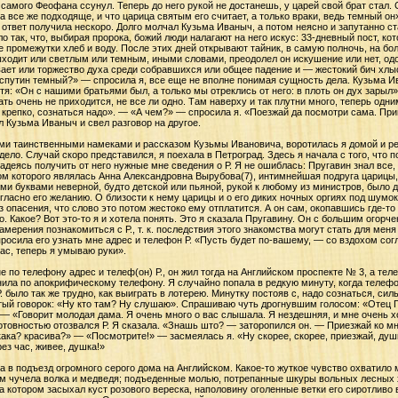
 самого Феофана ссунул. Теперь до него рукой не достанешь, у царей свой брат стал. 
 а все же подходяще, и что царица святым его считает, а только враки, ведь темный 
о ответ получила нескоро. Долго молчал Кузьма Иваныч, а потом неясно и запутанно с
ло так, что, выбирая пророка, божий люди налагают на него искус: 33-дневный пост, ко
 промежутки хлеб и воду. После этих дней открывают тайник, в самую полночь, на бол
выходит или светлым или темным, иными словами, преодолел он искушение или нет, одол
ывает или торжество духа среди собравшихся или общее падение и — жестокий бич хл
аспутин темный?» — спросила я, все еще не вполне понимая сущность дела. Кузьма И
отя: «Он с нашими братьями был, а только мы отреклись от него: в плоть он дух зарыл
ать очень не приходится, не все ли одно. Там наверху и так плутни много, теперь од
х крепко, сознаться надо». — «А чем?» — спросила я. «Поезжай да посмотри сама. Приг
 Кузьма Иваныч и свел разговор на другое.
ми таинственными намеками и рассказом Кузьмы Ивановича, воротилась я домой и р
т дело. Случай скоро представился, я поехала в Петроград. Здесь я начала с того, чт
 надеясь получить от него нужные мне сведения о Р. Я не ошиблась: Пругавин знал вс
ом которого являлась Анна Александровна Вырубова(7), интимнейшая подруга царицы,
и буквами неверной, будто детской или пьяной, рукой к любому из министров, было 
ласно его желанию. О близости к нему царицы и о его диких ночных оргиях под шумок 
из опасения, что слово это потом жестоко ему отплатится. А он сам, окопавшись где-т
о. Какое? Вот это-то я и хотела понять. Это я сказала Пругавину. Он с большим огорч
амерения познакомиться с Р., т. к. последствия этого знакомства могут стать для меня
просила его узнать мне адрес и телефон Р. «Пусть будет по-вашему, — со вздохом сог
вас, теперь я умываю руки».
 по телефону адрес и телеф(он) Р., он жил тогда на Английском проспекте № 3, а теле
нила по апокрифическому телефону. Я случайно попала в редкую минуту, когда телефо
. было так же трудно, как выиграть в лотерею. Минутку постояв с, надо сознаться, с
тый говорок: «Ну кто там? Ну слушаю». Спрашиваю чуть дрогнувшим голосом: «Отец Г
 — «Говорит молодая дама. Я очень много о вас слышала. Я нездешняя, и мне очень 
отовностью отозвался Р. Я сказала. «Знашь што? — заторопился он. — Приезжай ко мн
ака? красива?» — «Посмотрите!» — засмеялась я. «Ну скорее, скорее, приезжай, душк
ез час, живее, душка!»
а в подъезд огромного серого дома на Английском. Какое-то жуткое чувство охватило
ом чучела волка и медведя; подъеденные молью, потрепанные шкуры вольных лесных
на котором засыхал куст розового вереска, наполовину оголенные ветки его сиротливо