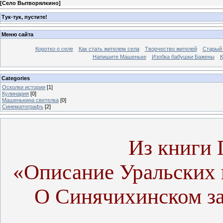
[
Село Вытворялкино
]
Тук-тук, пустите!
Меню сайта
Коротко о селе
Как стать жителем села
Творчество жителей
Старый
Напишите Машеньке
Изобка бабушки Бажены
К
Categories
Осколки истории
[1]
Кулинария
[0]
Машенькина светелка
[0]
Синематографъ
[2]
Из книги 
«Описание Уральских 
О Синячихинском за