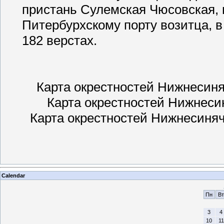
пристань Сулемская Чюсовская, н
Питербурхскому порту возитца, в
182 верстах.
Карта окрестностей Нижнесиняч
Карта окрестностей Нижнесин
Карта окрестностей Нижнесинячи
Calendar
Пн
Вт
3
4
10
11