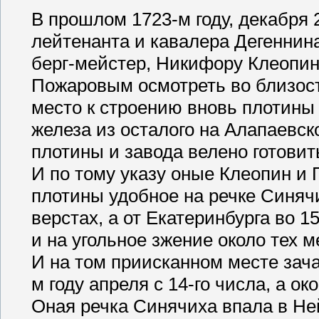
В прошлом 1723-м году, декабря 
лейтенанта и кавалера Дегеннина
берг-мейстер, Никифору Клеопи
Пожаровым осмотреть во близост
место к строению вновь плотины
железа из осталого на Алапаевск
плотины и завода велено готови
И по тому указу оные Клеопин и
плотины удобное на речке Синячи
верстах, а от Екатеринбурга во 1
и на угольное зжение около тех м
И на том приисканном месте зача
м году апреля с 14-го числа, а ок
Оная речка Синячиха впала в Нейв