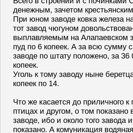
Всего в строении и с починками 
денежным, зачетом крестьянским 
При юном заводе ковка железа нач
тот завод чюгуном довольствова
выплавляемым на Алапаевском зав
пуд по 6 копеек. А за всю сумму с
заводе по штату положено, за 36
копеек.
Уголь к тому заводу ныне беретца
копеек по 14.
Что же касается до приличного к г
птицах и другом, о том показано
заводе, ибо и около того завода 
показано. А комуникация водяная 