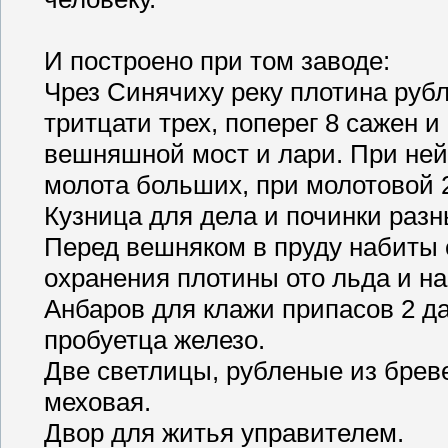
И построено при том заводе:
Чрез Синячиху реку плотина руб
тритцати трех, поперег 8 сажен и
вешняшной мост и лари. При ней 
молота больших, при молотовой 2
Кузница для дела и починки разн
Перед вешняком в пруду набиты 
охранения плотины ото льда и на
Анбаров для клажи припасов 2 да
пробуетца железо.
Две светлицы, рубленые из бреве
меховая.
Двор для житья управителем.