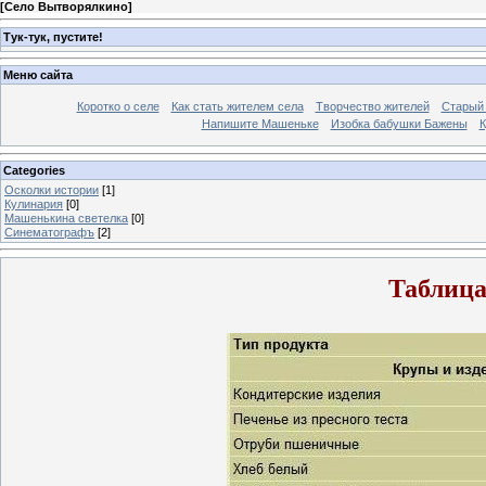
[
Село Вытворялкино
]
Тук-тук, пустите!
Меню сайта
Коротко о селе
Как стать жителем села
Творчество жителей
Старый
Напишите Машеньке
Изобка бабушки Бажены
К
Categories
Осколки истории
[1]
Кулинария
[0]
Машенькина светелка
[0]
Синематографъ
[2]
Таблица