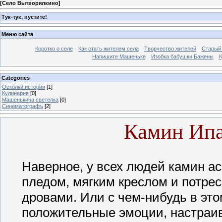
[
Село Вытворялкино
]
Тук-тук, пустите!
Меню сайта
Коротко о селе
Как стать жителем села
Творчество жителей
Старый
Напишите Машеньке
Изобка бабушки Бажены
К
Categories
Осколки истории
[1]
Кулинария
[0]
Машенькина светелка
[0]
Синематографъ
[2]
Камин Ипа
Наверное, у всех людей камин а
пледом, мягким креслом и потр
дровами. Или с чем-нибудь в эт
положительные эмоции, настраи