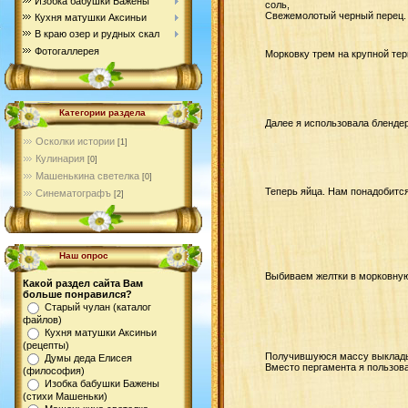
Изобка бабушки Бажены
соль,
Свежемолотый черный перец.
Кухня матушки Аксиньи
В краю озер и рудных скал
Фотогаллерея
Морковку трем на крупной тер
Категории раздела
Далее я использовала блендер
Осколки истории
[1]
Кулинария
[0]
Машенькина светелка
[0]
Теперь яйца. Нам понадобитс
Синематографъ
[2]
Наш опрос
Выбиваем желтки в морковную
Какой раздел сайта Вам
больше понравился?
Старый чулан (каталог
файлов)
Кухня матушки Аксиньи
(рецепты)
Получившуюся массу выкладыв
Думы деда Елисея
Вместо пергамента я пользова
(философия)
Изобка бабушки Бажены
(стихи Машеньки)