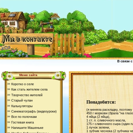
В связи с
Меню сайта
Коротко о селе
Как стать жителем села
Творчество жителей
Старый чулан
Понадобится:
Калькуляторы
(я меняла раскладку, поэтому
Синематографъ (видеоуроки)
450 г моркови (брала "на глазо
4 яйца (2 яйца),
Все по полочкам
1 ст. л. сливочного масла,
Гостевая книга
175 г сливочного сыра (один 
1 пучок зелени,
Напишите Машеньке
1 зубчик чеснока (2 зубчика ч