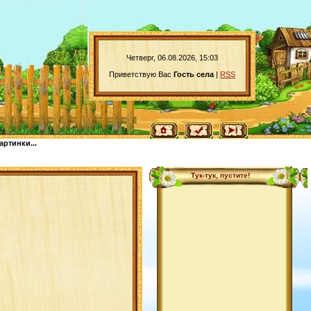
Четверг, 06.08.2026, 15:03
Приветствую Вас
Гость села
|
RSS
артинки...
Тук-тук, пустите!
Волосы из атласных лент
Картофельная запеканка с
лососем под сырной корочкой