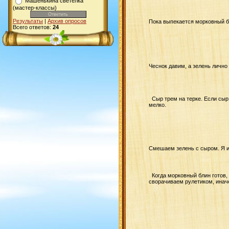
Машенькина светелка
(мастер-классы)
Результаты
|
Архив опросов
Пока выпекается морковный бл
Всего ответов:
24
Чеснок давим, а зелень лично
Сыр трем на терке. Если сыр 
мелко.
Смешаем зелень с сыром. Я и
Когда морковный блин готов,
сворачиваем рулетиком, инач