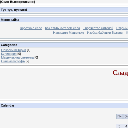
[
Село Вытворялкино
]
Тук-тук, пустите!
Меню сайта
Коротко о селе
Как стать жителем села
Творчество жителей
Старый
Напишите Машеньке
Изобка бабушки Бажены
К
Categories
Осколки истории
[1]
Кулинария
[0]
Машенькина светелка
[0]
Синематографъ
[2]
Слад
Calendar
Пн
Вт
3
4