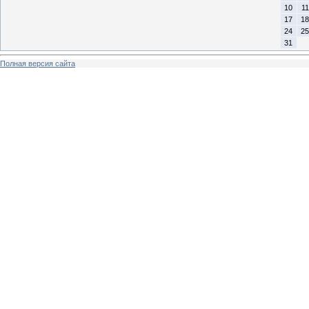
10
11
17
18
24
25
31
Полная версия сайта