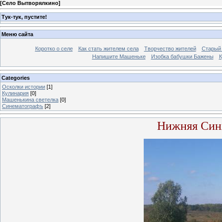
[
Село Вытворялкино
]
Тук-тук, пустите!
Меню сайта
Коротко о селе
Как стать жителем села
Творчество жителей
Старый
Напишите Машеньке
Изобка бабушки Бажены
К
Categories
Осколки истории
[1]
Кулинария
[0]
Машенькина светелка
[0]
Синематографъ
[2]
Нижняя Син