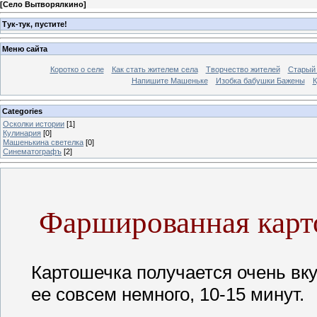
[
Село Вытворялкино
]
Тук-тук, пустите!
Меню сайта
Коротко о селе
Как стать жителем села
Творчество жителей
Старый
Напишите Машеньке
Изобка бабушки Бажены
К
Categories
Осколки истории
[1]
Кулинария
[0]
Машенькина светелка
[0]
Синематографъ
[2]
Фаршированная карт
Картошечка получается очень вку
ее совсем немного, 10-15 минут.