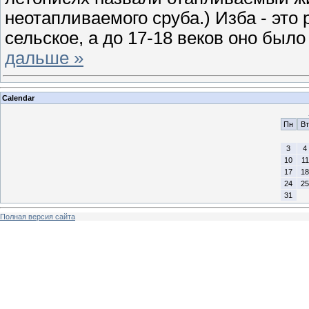
неотапливаемого сруба.) Изба - эт
сельское, а до 17-18 веков оно было
дальше »
Calendar
Пн
Вт
3
4
10
11
17
18
24
25
31
Полная версия сайта