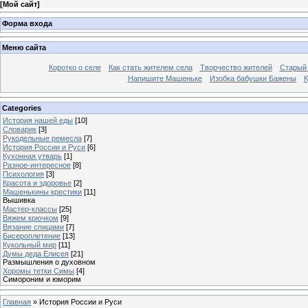
[
Мой сайт
]
Форма входа
Меню сайта
Коротко о селе
Как стать жителем села
Творчество жителей
Старый
Напишите Машеньке
Изобка бабушки Бажены
К
Categories
История нашей еды
[10]
Словарик
[3]
Рукодельные ремесла
[7]
История России и Руси
[6]
Кухонная утварь
[1]
Разное-интересное
[8]
Психология
[3]
Красота и здоровье
[2]
Машенькины крестики
[11]
Вышивка
Мастер-классы
[25]
Вяжем крючком
[9]
Вязание спицами
[7]
Бисероплетение
[13]
Кукольный мир
[11]
Думы деда Елисея
[21]
Размышления о духовном
Хоромы тетки Симы
[4]
Симороним и юморим
Главная
»
История России и Руси