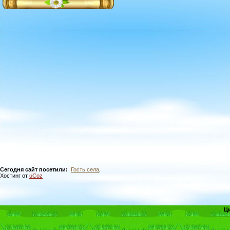
Сегодня сайт посетили:
Гость села
,
Хостинг от
uCoz
Ц