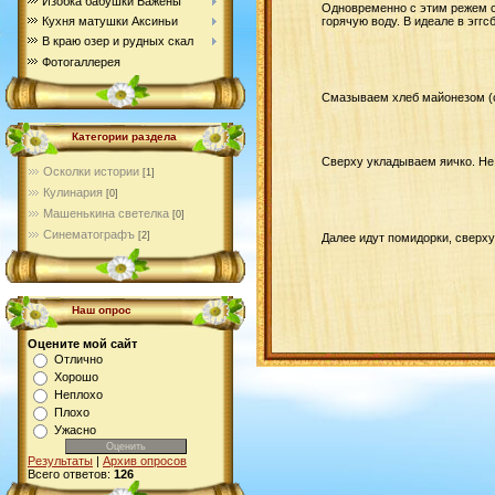
Изобка бабушки Бажены
Одновременно с этим режем с
Кухня матушки Аксиньи
горячую воду. В идеале в эгг
В краю озер и рудных скал
Фотогаллерея
Смазываем хлеб майонезом (см
Категории раздела
Сверху укладываем яичко. Не
Осколки истории
[1]
Кулинария
[0]
Машенькина светелка
[0]
Синематографъ
[2]
Далее идут помидорки, сверх
Наш опрос
Оцените мой сайт
Отлично
Хорошо
Неплохо
Плохо
Ужасно
Результаты
|
Архив опросов
Всего ответов:
126