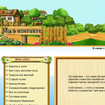
В связи с
Меню сайта
Коротко о селе
Как стать жителем села
Творчество жителей
Эггсбургеры - это такие бутер
образом снова был изобретен 
Старый чулан
Заранее прошу прощения за п
Калькуляторы
Собственно, с этого и начнем
Синематографъ (видеоуроки)
немного сыроватым "для вкус
Все по полочкам
Гостевая книга
Напишите Машеньке