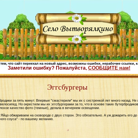
 тем, что сайт переехал на новый адрес, возможны ошибки, нерабочие ссылки, к
Заметили ошибку? Пожалуйста,
СООБЩИТЕ нам!
Эггсбургеры
бродики за пять минут. Впервые "смастерили" мы их с сестренкой лет много назад. Не
велосипед. Но окрестили мы их эггсбургерами за то, что в основе таких бутербродико
лохое качество фото (темные), делала в вечернем освещении.
. Яйцо обжариваем на сковороде с двух сторон. Это обязательно. А уж дожарить его до
ного соуса" - по вашему желанию.