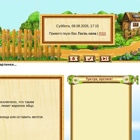
Суббота, 08.08.2026, 17:15
Приветствую Вас
Гость села
|
RSS
артинки...
Тук-тук, пустите!
 исключено, что таким
в лежит жареное яйцо.
 конца или оставить желток