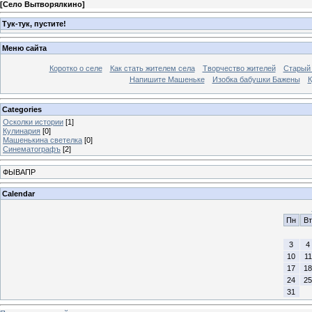
[
Село Вытворялкино
]
Тук-тук, пустите!
Меню сайта
Коротко о селе
Как стать жителем села
Творчество жителей
Старый
Напишите Машеньке
Изобка бабушки Бажены
К
Categories
Осколки истории
[1]
Кулинария
[0]
Машенькина светелка
[0]
Синематографъ
[2]
ФЫВАПР
Calendar
Пн
Вт
3
4
10
11
17
18
24
25
31