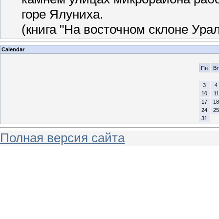
горе Ялуниха.
(книга "На восточном склоне Урал
Calendar
Пн
Вт
3
4
10
11
17
18
24
25
31
Полная версия сайта