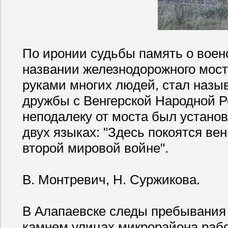
По иронии судьбы память о вое
названии железнодорожного мост
руками многих людей, стал назыв
дружбы с Венгерской Народной Р
неподалеку от моста был устано
двух языках: "Здесь покоятся ве
второй мировой войне".
В. Монтревич, Н. Суржикова.
В Алапаевске следы пребывания
камнем улицах микрорайона рабо