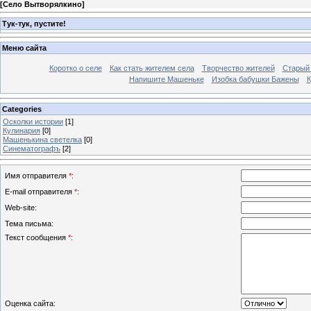
[
Село Вытворялкино
]
Тук-тук, пустите!
Меню сайта
Коротко о селе
Как стать жителем села
Творчество жителей
Старый
Напишите Машеньке
Изобка бабушки Бажены
К
Categories
Осколки истории
[1]
Кулинария
[0]
Машенькина светелка
[0]
Синематографъ
[2]
Имя отправителя
*
:
E-mail отправителя
*
:
Web-site:
Тема письма:
Текст сообщения
*
:
Оценка сайта: