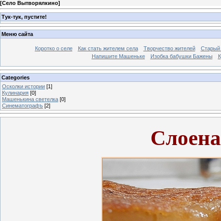
[
Село Вытворялкино
]
Тук-тук, пустите!
Меню сайта
Коротко о селе
Как стать жителем села
Творчество жителей
Старый
Напишите Машеньке
Изобка бабушки Бажены
К
Categories
Осколки истории
[1]
Кулинария
[0]
Машенькина светелка
[0]
Синематографъ
[2]
Слоена